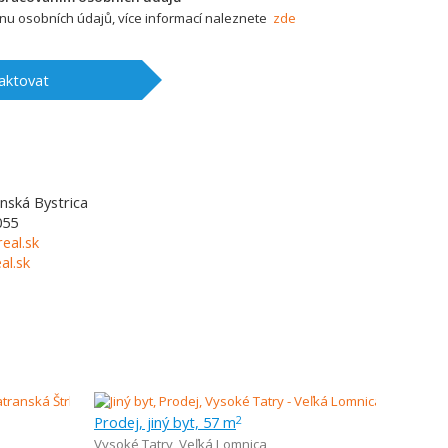
u osobních údajů, více informací naleznete
zde
aktovat
nská Bystrica
055
eal.sk
l.sk
Prodej, jiný byt, 57 m
2
Vysoké Tatry
,
Veľká Lomnica