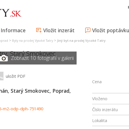
Informace
Vložit inzerát
Vložit poptávk
>
>
Poprad
Byty na prodej Vysoké Tatry
Jiný byt na prodej Vysoké Tatry
try
,
Starý Smokovec
Zobrazit 10 fotografií v galerii
uložit PDF
Cena
mán, Starý Smokovec, Poprad,
Vloženo
-55-m2-odp-dph-751490
Číslo inzerátu
Lokalita