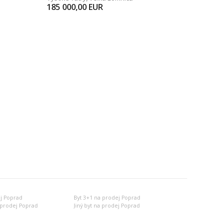
185 000,00
EUR
j Poprad
Byt 3+1 na prodej Poprad
 prodej Poprad
Jiný byt na prodej Poprad