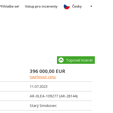
Přihlašte se!
Vstup pro inzerenty
Česky
u
Topovať inzerát
396 000,00
EUR
navrhnout cenu
11.07.2023
AR-0LEA-109277 (AR-28144)
Starý Smokovec