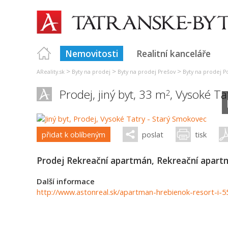
Nemovitosti
Realitní kanceláře
>
>
>
AReality.sk
Byty na prodej
Byty na prodej Prešov
Byty na prodej 
Prodej, jiný byt, 33 m
,
Vysoké Ta
2
přidat k oblíbeným
poslat
tisk
Prodej Rekreační apartmán, Rekreační apart
Další informace
http://www.astonreal.sk/apartman-hrebienok-resort-i