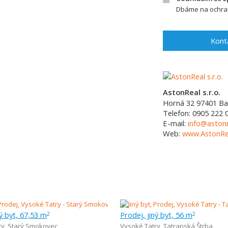
Dbáme na ochran
Kont
AstonReal s.r.o.
Horná 32
97401
Ba
Telefon:
0905 222 
E-mail:
info@astonr
Web:
www.AstonRea
ný byt, 67,53 m
Prodej, jiný byt, 56 m
2
2
ry
,
Starý Smokovec
Vysoké Tatry
,
Tatranská Štrba