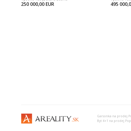
250 000,00
EUR
495 000,
Garsonka na prodej P
Byt 4+1 na prodej Po