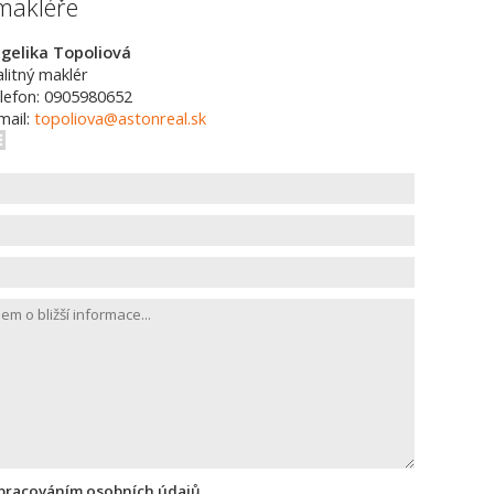
makléře
gelika Topoliová
alitný maklér
lefon: 0905980652
mail:
topoliova@astonreal.sk
zpracováním osobních údajů