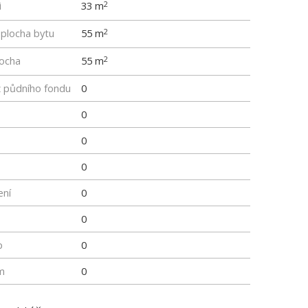
i
33 m
2
 plocha bytu
55 m
2
locha
55 m
2
z půdního fondu
0
0
0
0
ení
0
0
p
0
m
0