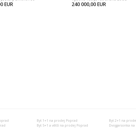
00
EUR
240 000,00
EUR
oprad
Byt 1+1 na prodej Poprad
Byt 2+1 na prode
prad
Byt 5+1 a větší na prodej Poprad
Dvojgarsonka na