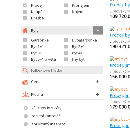
Prodej, by
Prodej
Pronájem
Liptovský M
Koupě
Nájem
109 720,
Dražba
Byty
Prodej, by
Garsonka
Dvojgarsonka
Liptovský M
190 321,
Byt 1+1
Byt 2+1
Byt 3+1
Byt 4+1
Byt 5+1 a větší
Jiný byt
Prodej, ji
Liptovský M
156 000,
Cena
Plocha
Prodej, ji
Liptovský M
179 000,
všechny inzeráty
realitní kancelář
soukromý inzerent
Prodej, ji