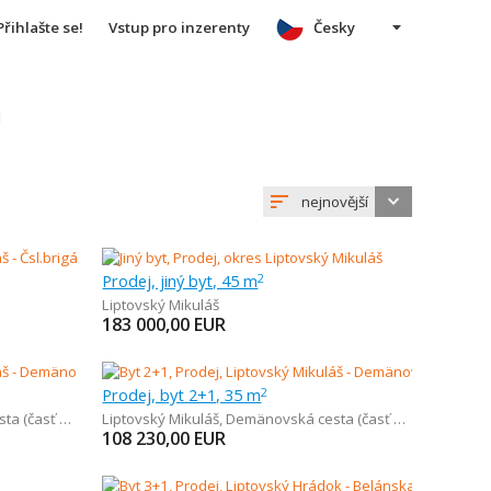
Přihlašte se!
Vstup pro inzerenty
Česky
u
nejnovější
Prodej, jiný byt, 45 m
2
Liptovský Mikuláš
183 000,00
EUR
Prodej, byt 2+1, 35 m
2
sť Demänová)
Liptovský Mikuláš
,
Demänovská cesta (časť Demänová)
108 230,00
EUR