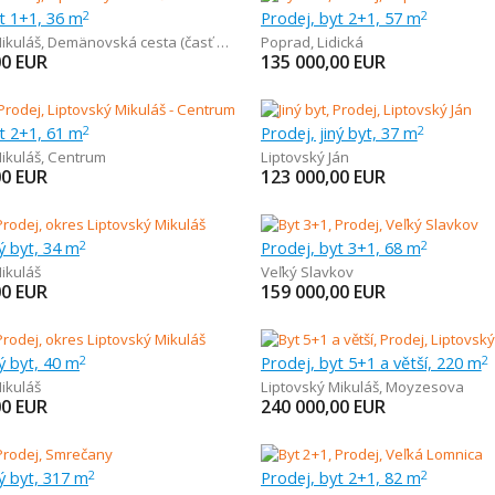
t 1+1, 36 m
Prodej, byt 2+1, 57 m
2
2
ikuláš
,
Demänovská cesta (časť Demänová)
Poprad
,
Lidická
00
EUR
135 000,00
EUR
t 2+1, 61 m
Prodej, jiný byt, 37 m
2
2
ikuláš
,
Centrum
Liptovský Ján
00
EUR
123 000,00
EUR
ný byt, 34 m
Prodej, byt 3+1, 68 m
2
2
ikuláš
Veľký Slavkov
00
EUR
159 000,00
EUR
ný byt, 40 m
Prodej, byt 5+1 a větší, 220 m
2
2
ikuláš
Liptovský Mikuláš
,
Moyzesova
00
EUR
240 000,00
EUR
ný byt, 317 m
Prodej, byt 2+1, 82 m
2
2