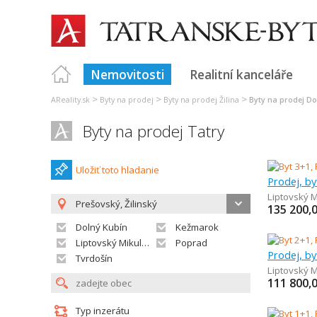
Nemovitosti
Realitní kanceláře
>
>
>
AReality.sk
Byty na prodej
Byty na prodej Žilina
Byty na prodej Do
Byty na prodej Tatry
Uložiť toto hladanie
Prodej, by
Liptovský M
Prešovský, Žilinský
135 200,
Dolný Kubín
Kežmarok
Liptovský Mikuláš
Poprad
Prodej, by
Tvrdošín
Liptovský M
111 800,
Typ inzerátu