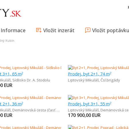
Informace
Vložit inzerát
Vložit poptávk
lný Kubín
t 3+1, 65 m
Prodej, byt 2+1, 74 m
2
2
ikuláš
,
Sídlisko Dr. A. Stodolu
Liptovský Mikuláš
,
Čsl.brigády
00
EUR
t 2+1, 36 m
Prodej, byt 3+1, 55 m
2
2
ikuláš
,
Demänovská cesta (časť Demänová)
Liptovský Mikuláš
,
Demänovská cesta (ča
00
EUR
170 900,00
EUR