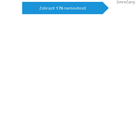
Smrečany
Zobrazit
176
nemovitostí