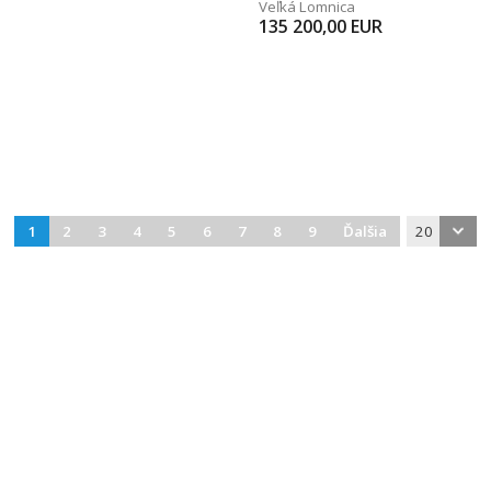
Veľká Lomnica
135 200,00
EUR
1
2
3
4
5
6
7
8
9
Ďalšia
20