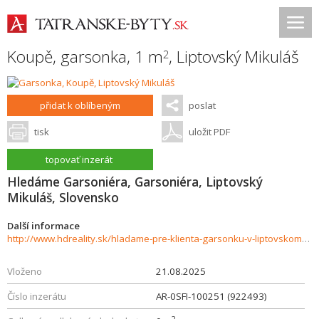
Koupě, garsonka, 1 m
,
Liptovský Mikuláš
2
přidat k oblíbeným
poslat
tisk
uložit PDF
topovať inzerát
Hledáme Garsoniéra, Garsoniéra, Liptovský
Mikuláš, Slovensko
Další informace
http://www.hdreality.sk/hladame-pre-klienta-garsonku-v-liptovskom-mikulasi-sidlisko-4-aprila-926187
Vloženo
21.08.2025
Číslo inzerátu
AR-0SFI-100251 (922493)
2