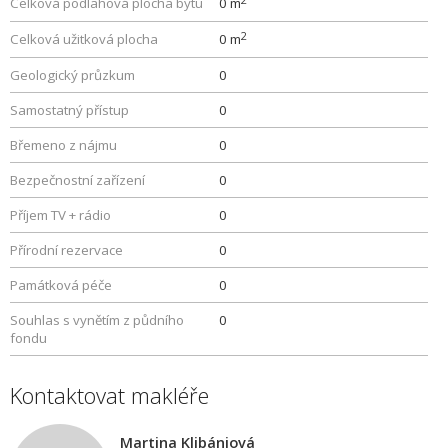
Celková podlahová plocha bytu
0 m
2
Celková užitková plocha
0 m
Geologický průzkum
0
Samostatný přístup
0
Břemeno z nájmu
0
Bezpečnostní zařízení
0
Příjem TV + rádio
0
Přírodní rezervace
0
Památková péče
0
Souhlas s vynětím z půdního
0
fondu
Kontaktovat makléře
Martina Klibániová