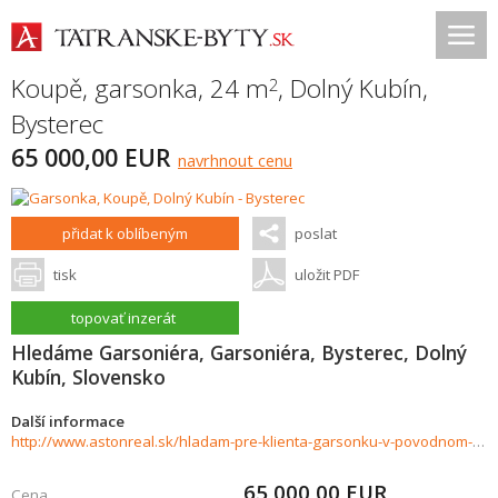
Koupě, garsonka, 24 m
,
Dolný Kubín
,
2
Bysterec
65 000,00 EUR
navrhnout cenu
přidat k oblíbeným
poslat
tisk
uložit PDF
topovať inzerát
Hledáme Garsoniéra, Garsoniéra, Bysterec, Dolný
Kubín, Slovensko
Další informace
http://www.astonreal.sk/hladam-pre-klienta-garsonku-v-povodnom-stave-dolny-kubin-bysterec-427235
65 000,00
EUR
Cena