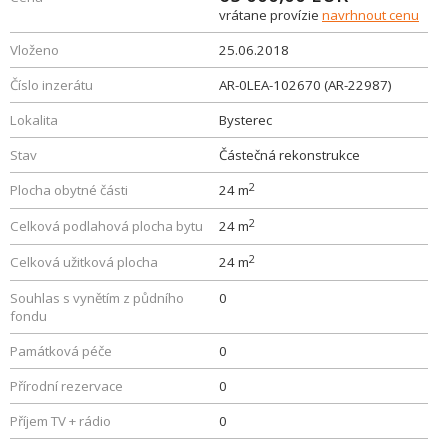
vrátane provízie
navrhnout cenu
Vloženo
25.06.2018
Číslo inzerátu
AR-0LEA-102670 (AR-22987)
Lokalita
Bysterec
Stav
Částečná rekonstrukce
2
Plocha obytné části
24 m
2
Celková podlahová plocha bytu
24 m
2
Celková užitková plocha
24 m
Souhlas s vynětím z půdního
0
fondu
Památková péče
0
Přírodní rezervace
0
Příjem TV + rádio
0