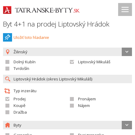
Byt 4+1 na prodej Liptovský Hrádok
Uložiť toto hladanie
Žilinský
Dolný Kubín
Liptovský Mikuláš
Tvrdošín
Typ inzerátu
Prodej
Pronájem
Koupě
Nájem
Dražba
Byty