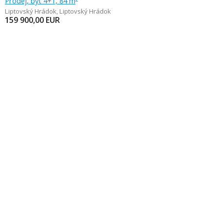
Prodej, byt 4+1, 84 m
Liptovský Hrádok
,
Liptovský Hrádok
159 900,00
EUR