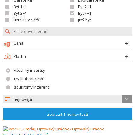
Garsonka
Dvojgarsonka
Byt 1+1
Byt 2+1
Byt 3+1
Byt 4+1
Byt 5+1 a větší
Jiný byt
Cena
Plocha
všechny inzeráty
realitní kancelář
soukromý inzerent
nejnovější
Zobrazit
1
nemovitostí
2