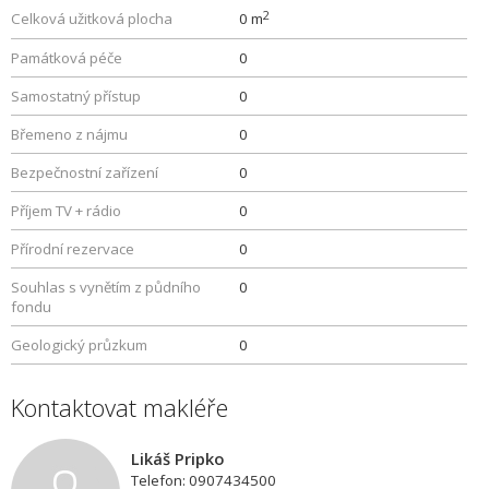
2
Celková užitková plocha
0 m
Památková péče
0
Samostatný přístup
0
Břemeno z nájmu
0
Bezpečnostní zařízení
0
Příjem TV + rádio
0
Přírodní rezervace
0
Souhlas s vynětím z půdního
0
fondu
Geologický průzkum
0
Kontaktovat makléře
Likáš Pripko
Telefon: 0907434500