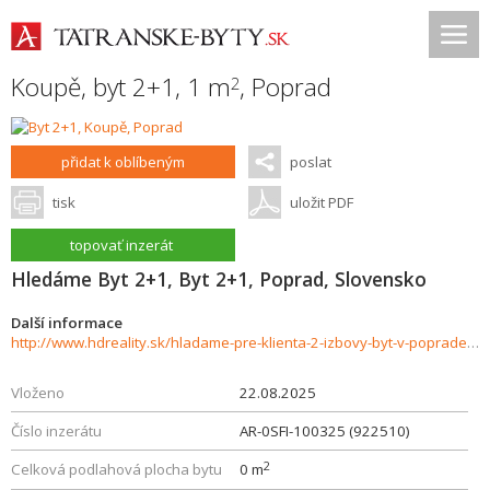
Koupě, byt 2+1, 1 m
,
Poprad
2
přidat k oblíbeným
poslat
tisk
uložit PDF
topovať inzerát
Hledáme Byt 2+1, Byt 2+1, Poprad, Slovensko
Další informace
http://www.hdreality.sk/hladame-pre-klienta-2-izbovy-byt-v-poprade-v-centre-926210
Vloženo
22.08.2025
Číslo inzerátu
AR-0SFI-100325 (922510)
2
Celková podlahová plocha bytu
0 m