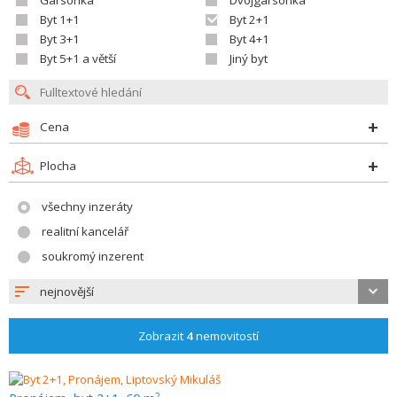
Garsonka
Dvojgarsonka
Byt 1+1
Byt 2+1
Byt 3+1
Byt 4+1
Byt 5+1 a větší
Jiný byt
Cena
Plocha
všechny inzeráty
realitní kancelář
soukromý inzerent
nejnovější
Zobrazit
4
nemovitostí
2