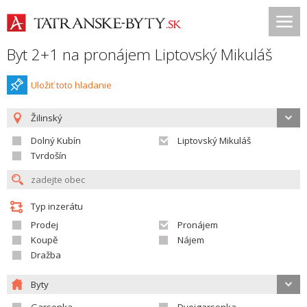
Byt 2+1 na pronájem Liptovský Mikuláš
Uložiť toto hladanie
Žilinský
Dolný Kubín
Liptovský Mikuláš
Tvrdošín
Typ inzerátu
Prodej
Pronájem
Koupě
Nájem
Dražba
Byty