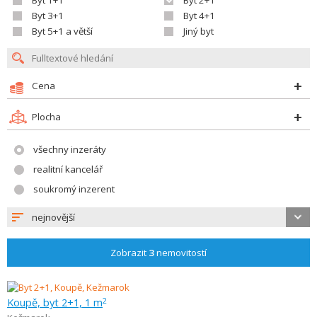
Byt 1+1
Byt 2+1
Byt 3+1
Byt 4+1
Byt 5+1 a větší
Jiný byt
Cena
Plocha
všechny inzeráty
realitní kancelář
soukromý inzerent
nejnovější
Zobrazit
3
nemovitostí
Koupě, byt 2+1, 1 m
2