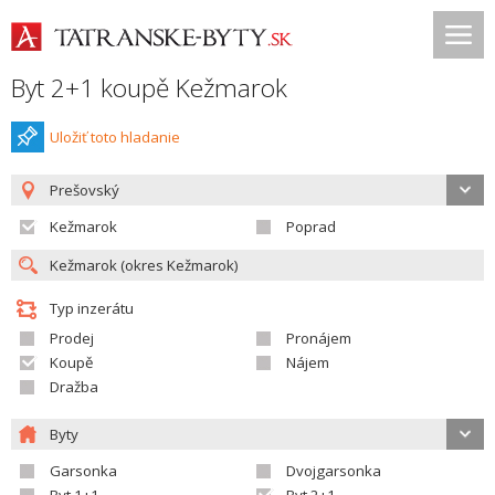
Byt 2+1 koupě Kežmarok
Uložiť toto hladanie
Prešovský
Kežmarok
Poprad
Typ inzerátu
Prodej
Pronájem
Koupě
Nájem
Dražba
Byty
Garsonka
Dvojgarsonka