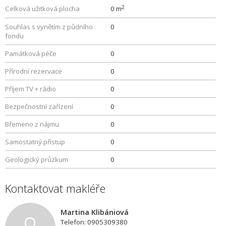
2
Celková užitková plocha
0 m
Souhlas s vynětím z půdního
0
fondu
Památková péče
0
Přírodní rezervace
0
Příjem TV + rádio
0
Bezpečnostní zařízení
0
Břemeno z nájmu
0
Samostatný přístup
0
Geologický průzkum
0
Kontaktovat makléře
Martina Klibániová
Telefon: 0905309380