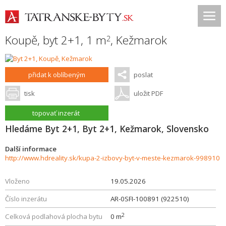
Koupě, byt 2+1, 1 m
,
Kežmarok
2
přidat k oblíbeným
poslat
tisk
uložit PDF
topovať inzerát
Hledáme Byt 2+1, Byt 2+1, Kežmarok, Slovensko
Další informace
http://www.hdreality.sk/kupa-2-izbovy-byt-v-meste-kezmarok-998910
Vloženo
19.05.2026
Číslo inzerátu
AR-0SFI-100891 (922510)
2
Celková podlahová plocha bytu
0 m