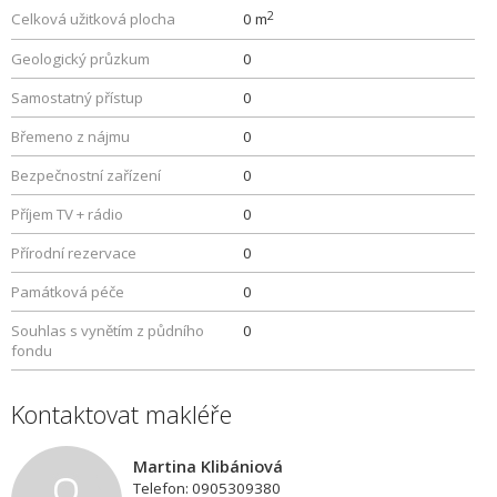
2
Celková užitková plocha
0 m
Geologický průzkum
0
Samostatný přístup
0
Břemeno z nájmu
0
Bezpečnostní zařízení
0
Příjem TV + rádio
0
Přírodní rezervace
0
Památková péče
0
Souhlas s vynětím z půdního
0
fondu
Kontaktovat makléře
Martina Klibániová
Telefon: 0905309380