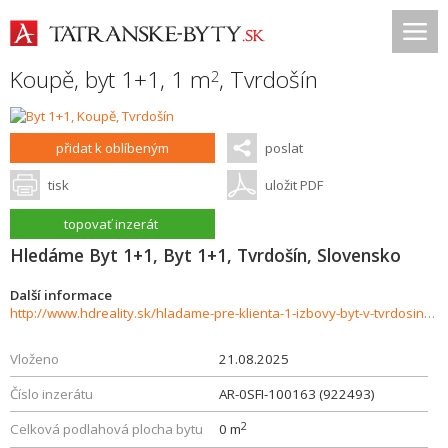
Koupě, byt 1+1, 1 m
,
Tvrdošín
2
přidat k oblíbeným
poslat
tisk
uložit PDF
topovať inzerát
Hledáme Byt 1+1, Byt 1+1, Tvrdošín, Slovensko
Další informace
http://www.hdreality.sk/hladame-pre-klienta-1-izbovy-byt-v-tvrdosine-927073
Vloženo
21.08.2025
Číslo inzerátu
AR-0SFI-100163 (922493)
2
Celková podlahová plocha bytu
0 m