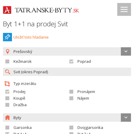
Byt 1+1 na prodej Svit
Uložiť toto hladanie
Prešovský
Kežmarok
Poprad
Typ inzerátu
Prodej
Pronájem
Koupě
Nájem
Dražba
Byty
Garsonka
Dvojgarsonka