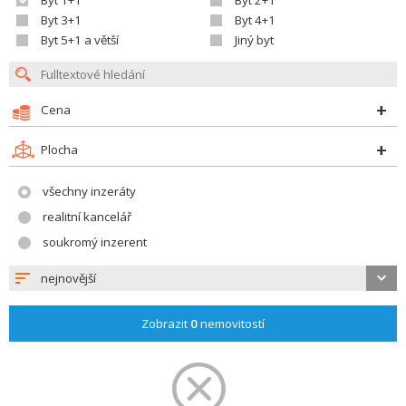
Byt 1+1
Byt 2+1
Byt 3+1
Byt 4+1
Byt 5+1 a větší
Jiný byt
Cena
Plocha
všechny inzeráty
realitní kancelář
soukromý inzerent
nejnovější
Zobrazit
0
nemovitostí