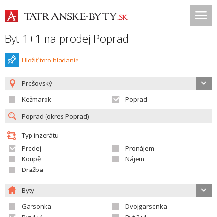
Byt 1+1 na prodej Poprad
Uložiť toto hladanie
Prešovský
Kežmarok
Poprad
Typ inzerátu
Prodej
Pronájem
Koupě
Nájem
Dražba
Byty
Garsonka
Dvojgarsonka