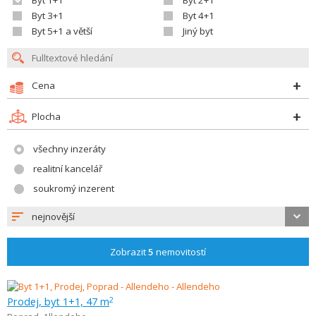
Byt 1+1
Byt 2+1
Byt 3+1
Byt 4+1
Byt 5+1 a větší
Jiný byt
Cena
Plocha
všechny inzeráty
realitní kancelář
soukromý inzerent
nejnovější
Zobrazit
5
nemovitostí
Prodej, byt 1+1, 47 m
2