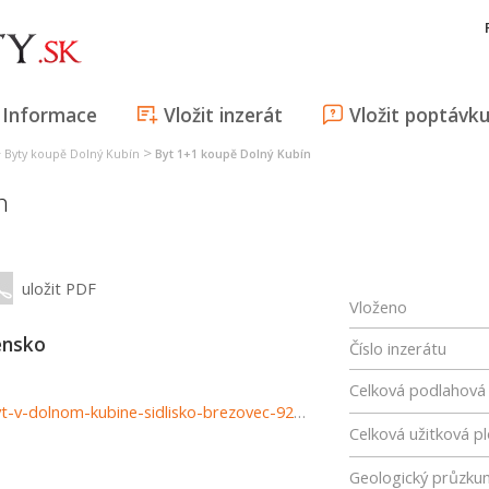
Informace
Vložit inzerát
Vložit poptávk
>
>
Byty koupě Dolný Kubín
Byt 1+1 koupě Dolný Kubín
n
uložit PDF
Vloženo
ensko
Číslo inzerátu
Celková podlahová
http://www.hdreality.sk/hladame-pre-klienta-1-izbovy-byt-v-dolnom-kubine-sidlisko-brezovec-926874
Celková užitková p
Geologický průzku