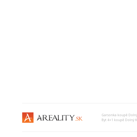
Garsonka koupě Doln
Byt 4+1 koupě Dolný 