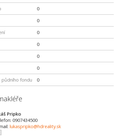
p
0
0
ení
0
0
0
0
z půdního fondu
0
makléře
káš Pripko
lefon: 0907434500
mail:
lukaspripko@hdreality.sk