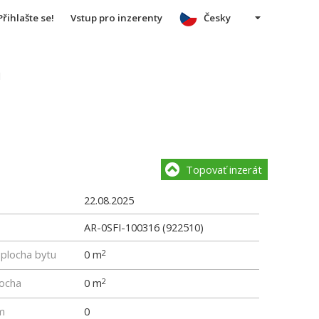
Přihlašte se!
Vstup pro inzerenty
Česky
u
Topovať inzerát
22.08.2025
AR-0SFI-100316 (922510)
 plocha bytu
0 m
2
locha
0 m
2
m
0