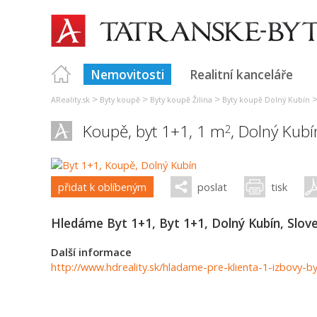
Nemovitosti
Realitní kanceláře
>
>
>
AReality.sk
Byty koupě
Byty koupě Žilina
Byty koupě Dolný Kubín
Koupě, byt 1+1, 1 m
,
Dolný Kubí
2
přidat k oblíbeným
poslat
tisk
Hledáme Byt 1+1, Byt 1+1, Dolný Kubín, Slov
Další informace