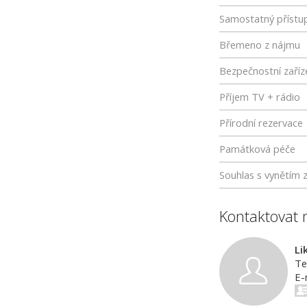
Samostatný přístu
Břemeno z nájmu
Bezpečnostní zaříz
Příjem TV + rádio
Přírodní rezervace
Památková péče
Souhlas s vynětím 
Kontaktovat 
Li
Te
E-