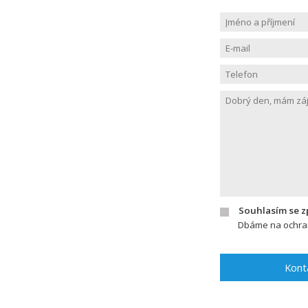
Souhlasím se 
Dbáme na ochran
Kont