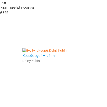
.r.o
7401
Banská Bystrica
03355
Koupě, byt 1+1, 1 m
2
Dolný Kubín