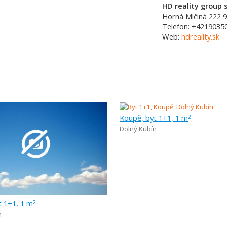
HD reality group s
Horná Mičiná 222
9
Telefon:
+4219035
Web:
hdreality.sk
Koupě, byt 1+1, 1 m
2
Dolný Kubín
t 1+1, 1 m
2
n