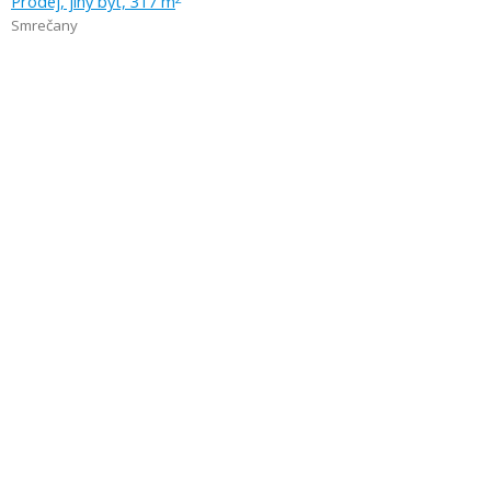
Prodej, jiný byt, 317 m
Smrečany