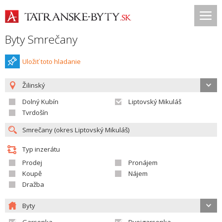
Byty Smrečany
Uložiť toto hladanie
Žilinský
Dolný Kubín
Liptovský Mikuláš
Tvrdošín
Typ inzerátu
Prodej
Pronájem
Koupě
Nájem
Dražba
Byty