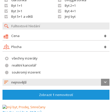
Garsonka
Dvojgarsonka
Byt 1+1
Byt 2+1
Byt 3+1
Byt 4+1
Byt 5+1 a větší
Jiný byt
Cena
Plocha
všechny inzeráty
realitní kancelář
soukromý inzerent
nejnovější
Zobrazit
1
nemovitostí
2