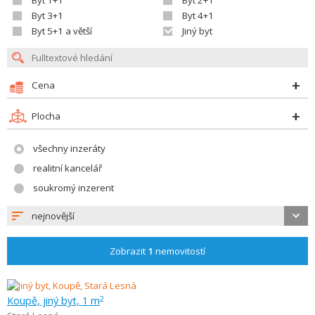
Byt 1+1
Byt 2+1
Byt 3+1
Byt 4+1
Byt 5+1 a větší
Jiný byt
Cena
Plocha
všechny inzeráty
realitní kancelář
soukromý inzerent
nejnovější
Zobrazit
1
nemovitostí
Koupě, jiný byt, 1 m
2