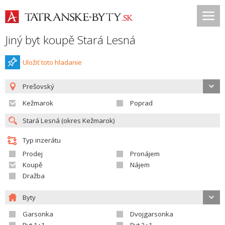
Jiný byt koupě Stará Lesná
Uložiť toto hladanie
Prešovský
Kežmarok
Poprad
Typ inzerátu
Prodej
Pronájem
Koupě
Nájem
Dražba
Byty
Garsonka
Dvojgarsonka