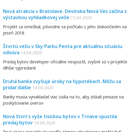
Nová atrakcia v Bratislave. Devínska Nová Ves začína s
výstavbou vyhliadkovej veže
15.04.2020
Projekt sa omeškal, pôvodne sa počítalo s jeho dokončením na
jeseň 2018
Štvrtú vežu v Sky Parku Penta pre aktuálnu situáciu
odsúva
14.04.2020
Predaj bytov developer oficiálne nespustil, zvyšné sú v projekte
dlhšie vypredané
Druhá banka zvyšuje úroky na hypotékach. Môžu sa
pridať ďalšie
14.04.2020
Banky musia vynakladať viac úsilia na to, aby získali peniaze na
poskytovanie úverov
Nová štvrť s vyše tisíckou bytov v Trnave spustila
predaj bytov
14.04.2020
Prvá etapa projektu by podľa zámeru developera mohla byť