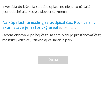
Investícia do bývania sa stále oplatí, no nie je to už také
jednoduché ako kedysi. Slováci sa zmenili
Na kúpeľoch Grössling sa podpísal čas. Pozrite si, v
akom stave je historický areál
07.04.2020
Okrem obnovy kúpeľnej časti sa sem plánuje presťahovať časť
mestskej knižnice, vznikne aj kaviareň a park
Ďalšia