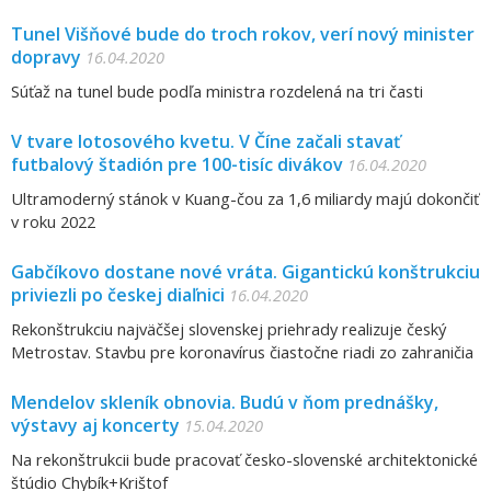
Tunel Višňové bude do troch rokov, verí nový minister
dopravy
16.04.2020
Súťaž na tunel bude podľa ministra rozdelená na tri časti
V tvare lotosového kvetu. V Číne začali stavať
futbalový štadión pre 100-tisíc divákov
16.04.2020
Ultramoderný stánok v Kuang-čou za 1,6 miliardy majú dokončiť
v roku 2022
Gabčíkovo dostane nové vráta. Gigantickú konštrukciu
priviezli po českej diaľnici
16.04.2020
Rekonštrukciu najväčšej slovenskej priehrady realizuje český
Metrostav. Stavbu pre koronavírus čiastočne riadi zo zahraničia
Mendelov skleník obnovia. Budú v ňom prednášky,
výstavy aj koncerty
15.04.2020
Na rekonštrukcii bude pracovať česko-slovenské architektonické
štúdio Chybík+Krištof