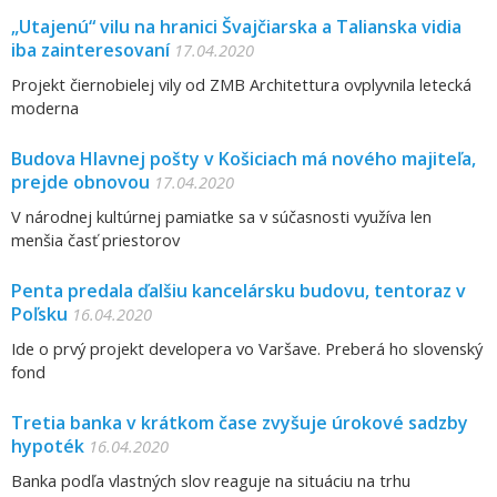
„Utajenú“ vilu na hranici Švajčiarska a Talianska vidia
iba zainteresovaní
17.04.2020
Projekt čiernobielej vily od ZMB Architettura ovplyvnila letecká
moderna
Budova Hlavnej pošty v Košiciach má nového majiteľa,
prejde obnovou
17.04.2020
V národnej kultúrnej pamiatke sa v súčasnosti využíva len
menšia časť priestorov
Penta predala ďalšiu kancelársku budovu, tentoraz v
Poľsku
16.04.2020
Ide o prvý projekt developera vo Varšave. Preberá ho slovenský
fond
Tretia banka v krátkom čase zvyšuje úrokové sadzby
hypoték
16.04.2020
Banka podľa vlastných slov reaguje na situáciu na trhu