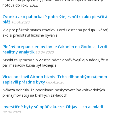
hotová do roku 2022
Zvonku ako pahorkaté pobrežie, zvnútra ako piesčitá
pláž
10.04.2020
Vila pre pôžitok piatich zmyslov. Lord Foster sa podujal ukázať,
ako si predstaviť luxusné bývanie
Plošný prepad cien bytov je čakaním na Godota, tvrdí
realitný analytik
10.04.2020
Mnohí záujemcovia o vlastné bývanie vyčkávajú aj v nádeji, že o
pár mesiacov kúpia byt lacnejšie
Vírus odstavil Airbnb biznis. Trh s dlhodobým nájmom
zaplavili prázdne byty
08.04.2020
Nákaza odhalila, že podnikanie poskytovateľov krátkodobých
prenájmov stojí na krehkých základoch
Investičné byty sú opäť v kurze. Objavili ich aj mladí
08.04.2020