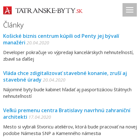
Články
Košické biznis centrum kúpili od Penty jej bývalí
manažéri
20.04.2020
Developer pokračuje vo výpredaji kancelárskych nehnuteľností,
zbavil sa ďalšej
Vláda chce zdigitalizovať stavebné konanie, zruší aj
stavebné úrady
20.04.2020
Nájomné byty bude kabinet hľadať aj pasportizáciou štátnych
nehnuteľností
Veľkú premenu centra Bratislavy navrhnú zahraniční
architekti
17.04.2020
Mesto si vybrali štvoricu ateliérov, ktorá bude pracovať na novej
podobe Námestia SNP a Kamenného námestia