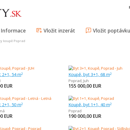
Informace
Vložit inzerát
Vložit poptávk
ty koupě Poprad
t 2+1, 54 m
Koupě, byt 3+1, 68 m
2
2
H
Poprad
,
Juh
00
EUR
155 000,00
EUR
t 2+1, 50 m
Koupě, byt 1+1, 40 m
2
2
tná
Poprad
00
EUR
190 000,00
EUR