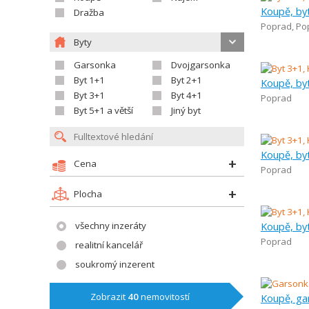
Koupě, by
Dražba
Poprad
,
Po
Byty
Garsonka
Dvojgarsonka
Byt 1+1
Byt 2+1
Koupě, by
Byt 3+1
Byt 4+1
Poprad
Byt 5+1 a větší
Jiný byt
Koupě, by
Cena
Poprad
Plocha
všechny inzeráty
Koupě, by
Poprad
realitní kancelář
soukromý inzerent
Zobrazit
40
nemovitostí
Koupě, ga