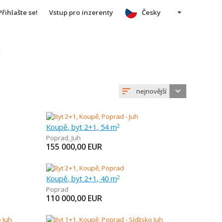
Přihlašte se!
Vstup pro inzerenty
Česky
u
nejnovější
Koupě, byt 2+1, 54 m
2
Poprad
,
Juh
155 000,00
EUR
Koupě, byt 2+1, 40 m
2
Poprad
110 000,00
EUR