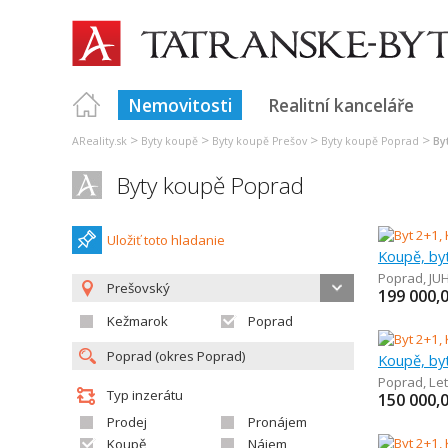
Nemovitosti
Realitní kanceláře
>
>
>
>
AReality.sk
Byty koupě
Byty koupě Prešov
Byty koupě Poprad
By
Byty koupě Poprad
Uložiť toto hladanie
Koupě, by
Poprad
,
JU
Prešovský
199 000,
Kežmarok
Poprad
Koupě, by
Poprad
,
Le
Typ inzerátu
150 000,
Prodej
Pronájem
Koupě
Nájem