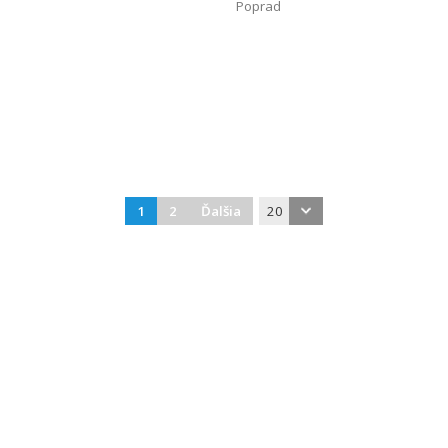
Poprad
1
2
Ďalšia
20