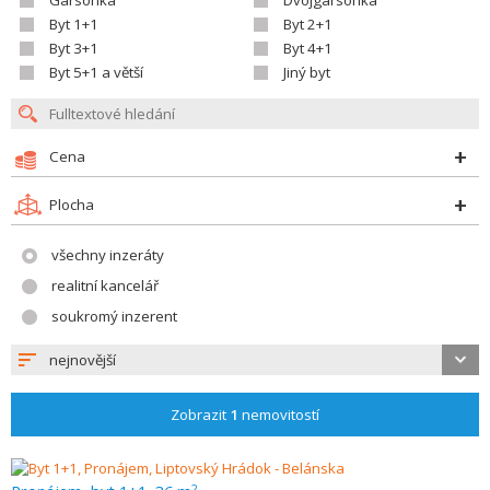
Garsonka
Dvojgarsonka
Byt 1+1
Byt 2+1
Byt 3+1
Byt 4+1
Byt 5+1 a větší
Jiný byt
Cena
Plocha
všechny inzeráty
realitní kancelář
soukromý inzerent
nejnovější
Zobrazit
1
nemovitostí
2