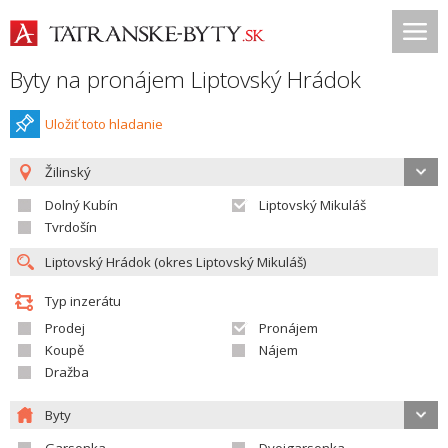
Byty na pronájem Liptovský Hrádok
Uložiť toto hladanie
Žilinský
Dolný Kubín
Liptovský Mikuláš
Tvrdošín
Typ inzerátu
Prodej
Pronájem
Koupě
Nájem
Dražba
Byty