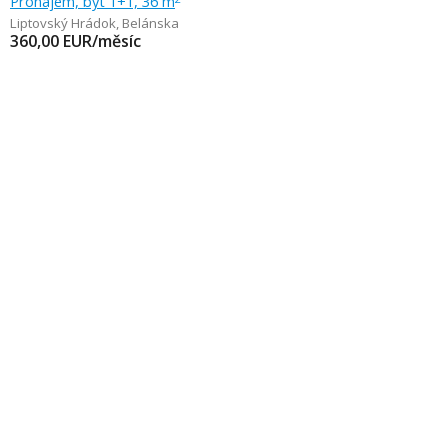
Pronájem, byt 1+1, 36 m
Liptovský Hrádok
,
Belánska
360,00
EUR/měsíc