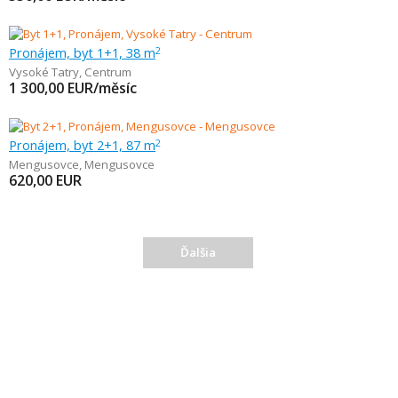
Pronájem, byt 1+1, 38 m
2
Vysoké Tatry
,
Centrum
1 300,00
EUR/měsíc
Pronájem, byt 2+1, 87 m
2
Mengusovce
,
Mengusovce
620,00
EUR
Ďalšia