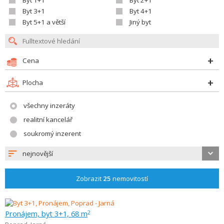
Byt 1+1
Byt 2+1
Byt 3+1
Byt 4+1
Byt 5+1 a větší
Jiný byt
Cena
Plocha
všechny inzeráty
realitní kancelář
soukromý inzerent
nejnovější
Zobrazit
25
nemovitostí
Pronájem, byt 3+1, 68 m
2