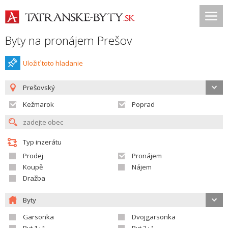
Byty na pronájem Prešov
Uložiť toto hladanie
Prešovský
Kežmarok
Poprad
Typ inzerátu
Prodej
Pronájem
Koupě
Nájem
Dražba
Byty
Garsonka
Dvojgarsonka