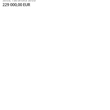
Štrba
,
Tatranská Štrba
229 000,00
EUR