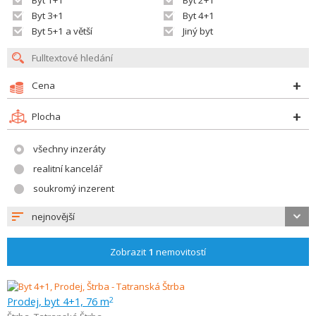
Byt 1+1
Byt 2+1
Byt 3+1
Byt 4+1
Byt 5+1 a větší
Jiný byt
Cena
Plocha
všechny inzeráty
realitní kancelář
soukromý inzerent
nejnovější
Zobrazit
1
nemovitostí
Prodej, byt 4+1, 76 m
2