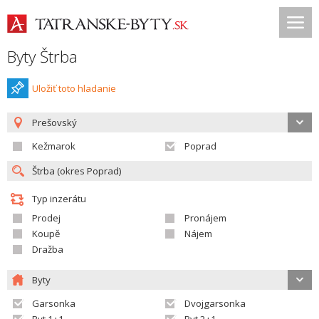
Byty Štrba
Uložiť toto hladanie
Prešovský
Kežmarok
Poprad
Typ inzerátu
Prodej
Pronájem
Koupě
Nájem
Dražba
Byty
Garsonka
Dvojgarsonka