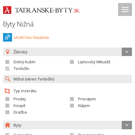
Byty Nižná
Uložiť toto hladanie
Žilinský
Dolný Kubín
Liptovský Mikuláš
Tvrdošín
Typ inzerátu
Prodej
Pronájem
Koupě
Nájem
Dražba
Byty