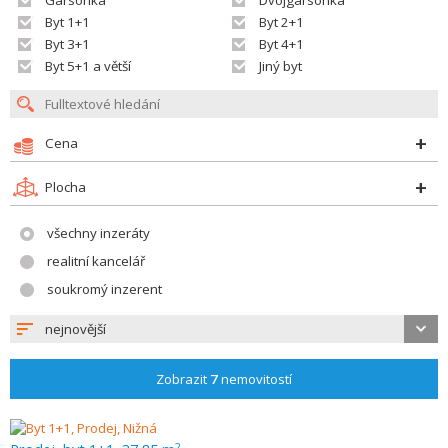
Garsonka
Dvojgarsonka
Byt 1+1
Byt 2+1
Byt 3+1
Byt 4+1
Byt 5+1 a větší
Jiný byt
Cena
Plocha
všechny inzeráty
realitní kancelář
soukromý inzerent
nejnovější
Zobrazit
7
nemovitostí
2