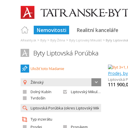
Nemovitosti
Realitní kanceláře
>
>
>
>
AReality.sk
Byty
Byty Žilina
Byty Liptovský Mikuláš
Byty Liptovsk
Byty Liptovská Porúbka
Uložiť toto hladanie
Prodej, by
Liptovská 
Žilinský
111 900,
Dolný Kubín
Liptovský Mikuláš
Tvrdošín
Typ inzerátu
Prodej
Pronájem