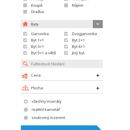
Koupě
Nájem
Dražba
Byty
Garsonka
Dvojgarsonka
Byt 1+1
Byt 2+1
Byt 3+1
Byt 4+1
Byt 5+1 a větší
Jiný byt
Cena
Plocha
všechny inzeráty
realitní kancelář
soukromý inzerent