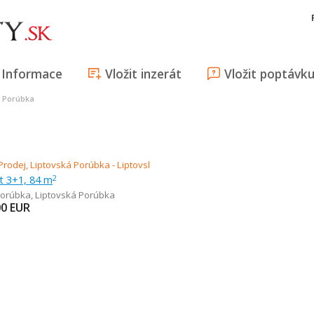
Informace
Vložit inzerát
Vložit poptávk
á Porúbka
t 3+1, 84 m
2
Porúbka
,
Liptovská Porúbka
00
EUR