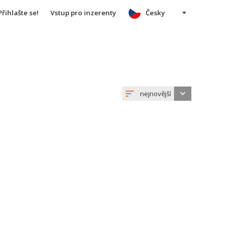
Přihlašte se!
Vstup pro inzerenty
Česky
u
nejnovější