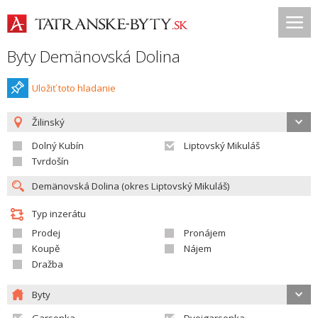
Byty Demänovská Dolina
Uložiť toto hladanie
Žilinský
Dolný Kubín
Liptovský Mikuláš
Tvrdošín
Typ inzerátu
Prodej
Pronájem
Koupě
Nájem
Dražba
Byty