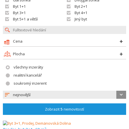
Garsonka
Dvojgarsonka
Byt 1+1
Byt 2+1
Byt 3+1
Byt 4+1
Byt 5+1 a větší
Jiný byt
Cena
Plocha
všechny inzeráty
realitní kancelář
soukromý inzerent
nejnovější
Zobrazit
5
nemovitostí
2