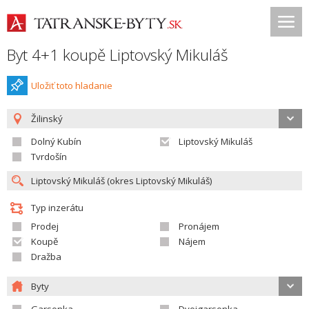
Byt 4+1 koupě Liptovský Mikuláš
Uložiť toto hladanie
Žilinský
Dolný Kubín
Liptovský Mikuláš
Tvrdošín
Typ inzerátu
Prodej
Pronájem
Koupě
Nájem
Dražba
Byty