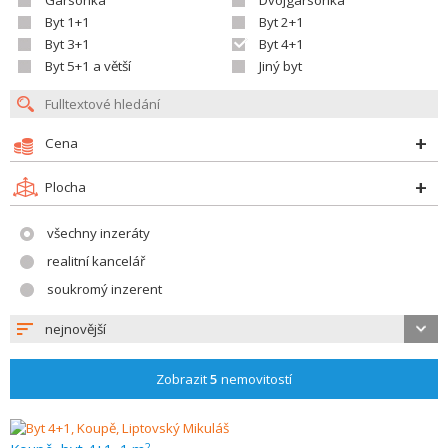
Garsonka
Dvojgarsonka
Byt 1+1
Byt 2+1
Byt 3+1
Byt 4+1
Byt 5+1 a větší
Jiný byt
Cena
Plocha
všechny inzeráty
realitní kancelář
soukromý inzerent
nejnovější
Zobrazit
5
nemovitostí
2