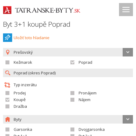
Byt 3+1 koupě Poprad
Uložiť toto hladanie
Prešovský
Kežmarok
Poprad
Typ inzerátu
Prodej
Pronájem
Koupě
Nájem
Dražba
Byty
Garsonka
Dvojgarsonka