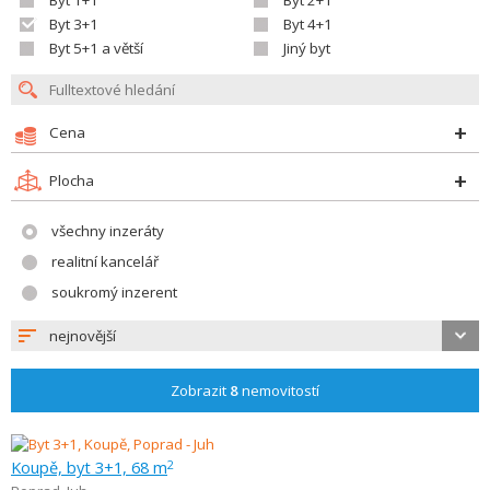
Byt 1+1
Byt 2+1
Byt 3+1
Byt 4+1
Byt 5+1 a větší
Jiný byt
Cena
Plocha
všechny inzeráty
realitní kancelář
soukromý inzerent
nejnovější
Zobrazit
8
nemovitostí
Koupě, byt 3+1, 68 m
2