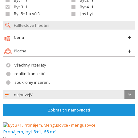
Byt 1+1
Byt 2+1
Byt 3+1
Byt 4+1
Byt 5+1 a větší
Jiný byt
Cena
Plocha
všechny inzeráty
realitní kancelář
soukromý inzerent
nejnovější
Zobrazit
1
nemovitostí
Pronájem, byt 3+1, 65 m
2