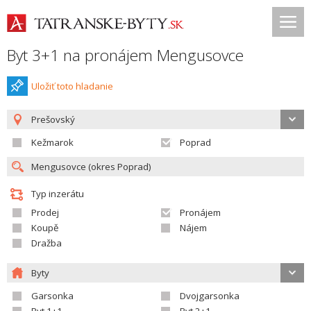
Byt 3+1 na pronájem Mengusovce
Uložiť toto hladanie
Prešovský
Kežmarok
Poprad
Typ inzerátu
Prodej
Pronájem
Koupě
Nájem
Dražba
Byty
Garsonka
Dvojgarsonka