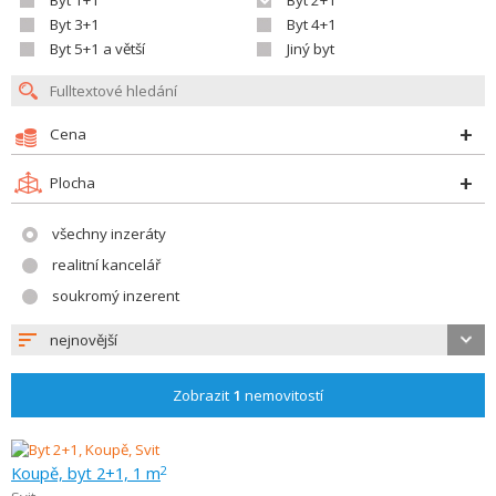
Byt 1+1
Byt 2+1
Byt 3+1
Byt 4+1
Byt 5+1 a větší
Jiný byt
Cena
Plocha
všechny inzeráty
realitní kancelář
soukromý inzerent
nejnovější
Zobrazit
1
nemovitostí
Koupě, byt 2+1, 1 m
2