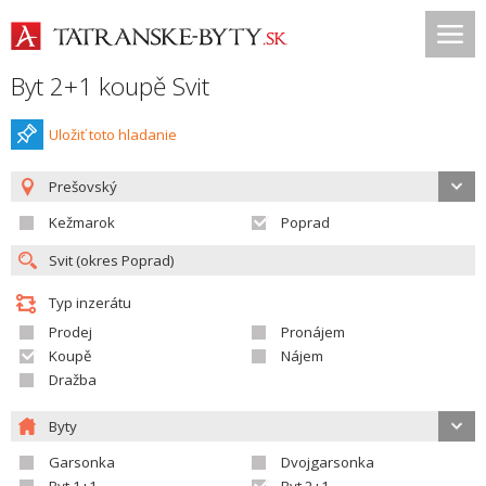
Byt 2+1 koupě Svit
Uložiť toto hladanie
Prešovský
Kežmarok
Poprad
Typ inzerátu
Prodej
Pronájem
Koupě
Nájem
Dražba
Byty
Garsonka
Dvojgarsonka