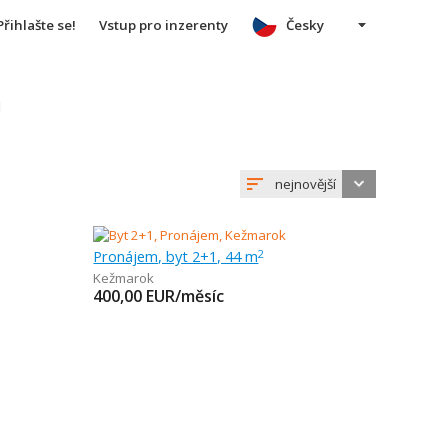
Přihlašte se!
Vstup pro inzerenty
Česky
u
nejnovější
Pronájem, byt 2+1, 44 m
2
Kežmarok
400,00
EUR/měsíc