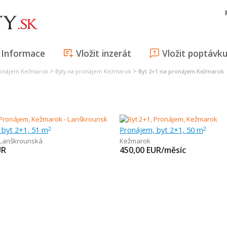
Informace
Vložit inzerát
Vložit poptávk
>
>
ronájem Kežmarok
Byty na pronájem Kežmarok
Byt 2+1 na pronájem Kežmarok
 byt 2+1, 51 m
Pronájem, byt 2+1, 50 m
2
2
Lanškrounská
Kežmarok
UR
450,00
EUR/měsíc