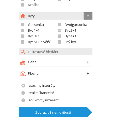
Dražba
Byty
Garsonka
Dvojgarsonka
Byt 1+1
Byt 2+1
Byt 3+1
Byt 4+1
Byt 5+1 a větší
Jiný byt
Cena
Plocha
všechny inzeráty
realitní kancelář
soukromý inzerent
Zobrazit
3
nemovitostí