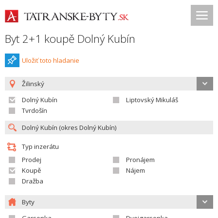
Byt 2+1 koupě Dolný Kubín
Uložiť toto hladanie
Žilinský
Dolný Kubín
Liptovský Mikuláš
Tvrdošín
Typ inzerátu
Prodej
Pronájem
Koupě
Nájem
Dražba
Byty