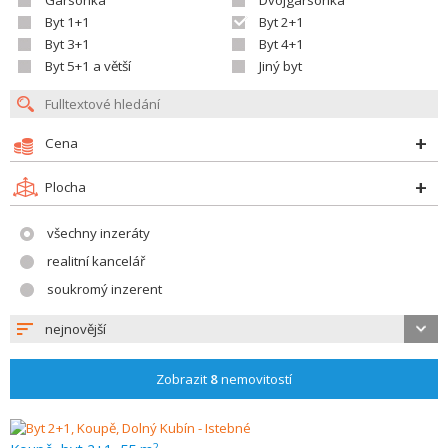
Garsonka
Dvojgarsonka
Byt 1+1
Byt 2+1
Byt 3+1
Byt 4+1
Byt 5+1 a větší
Jiný byt
Cena
Plocha
všechny inzeráty
realitní kancelář
soukromý inzerent
nejnovější
Zobrazit
8
nemovitostí
2