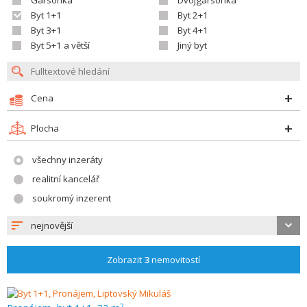
Garsonka
Dvojgarsonka
Byt 1+1
Byt 2+1
Byt 3+1
Byt 4+1
Byt 5+1 a větší
Jiný byt
Cena
Plocha
všechny inzeráty
realitní kancelář
soukromý inzerent
nejnovější
Zobrazit
3
nemovitostí
2