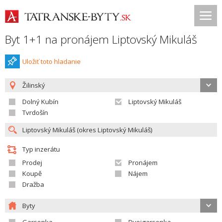
Byt 1+1 na pronájem Liptovský Mikuláš
Uložiť toto hladanie
Žilinský
Dolný Kubín
Liptovský Mikuláš
Tvrdošín
Typ inzerátu
Prodej
Pronájem
Koupě
Nájem
Dražba
Byty